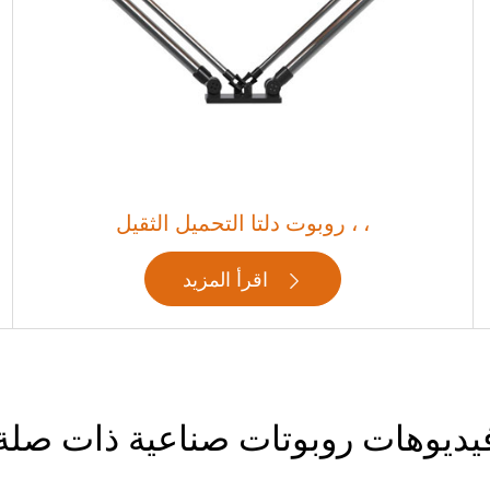
روبوت دلتا التحميل الثقيل ، ،
اقرأ المزيد

يديوهات روبوتات صناعية ذات صلة