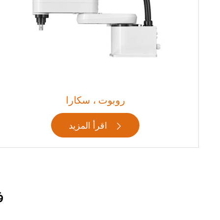
روبوت ، سكارا
اقرأ المزيد

ف