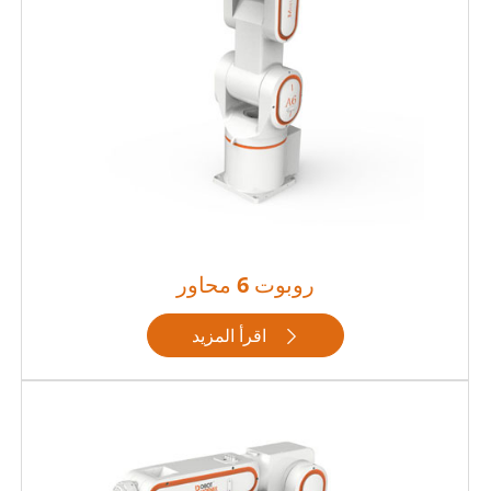
روبوت 6 محاور
اقرأ المزيد
