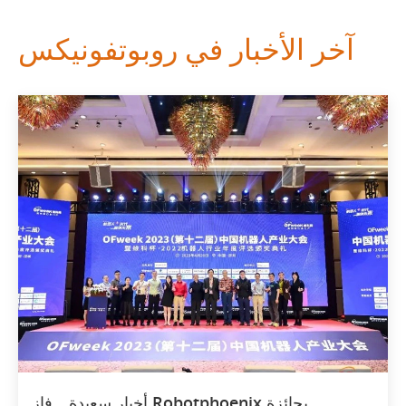
آخر الأخبار في روبوتفونيكس
أخبار سعيدة _ فاز Robotphoenix بجائزة