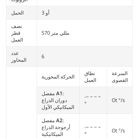
3 أو
الحمل
نصف
570 مللي متر
قطر
العمل
عدد
6
المحاور
السرعة
نطاق
الحركة المحورية
القصوى
العمل
مفصل A1:
-~ ~ ~ ~
Ot °/s
دوران الذراع
°
الميكانيكي الأول
مفصل A2:
-~ ~ ~ ~
أرجوحة الذراع
Ot °/s
°
الميكانيكية