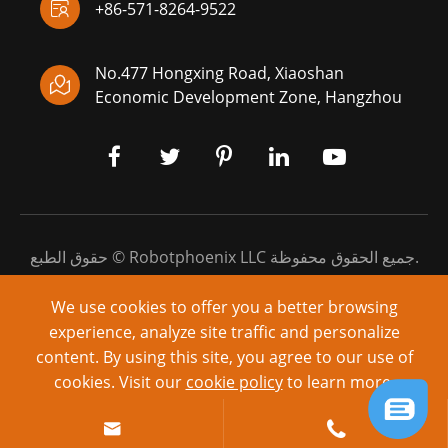

+86-571-8264-9522
No.477 Hongxing Road, Xiaoshan

Economic Development Zone, Hangzhou
جميع الحقوق محفوظة.
Robotphoenix LLC
حقوق الطبع ©
خريطة الموقع
|
سياسة الخصوصية
We use cookies to offer you a better browsing
experience, analyze site traffic and personalize
مدعوم من: ،
content. By using this site, you agree to our use of
cookies. Visit our
cookie policy
to learn more.
Reject
Accept

