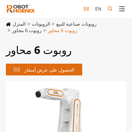
EN

روبوتات صناعية للبيع
الروبوتات
المنزل
روبوت 6 محاور
روبوت 6 محاور
روبوت 6 محاور

الحصول على عرض أسعار