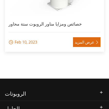
خصائص ومزايا مناور الروبوت ستة محاور
عرض المزيد
Feb 10, 2023


الروبوتات
الحلول