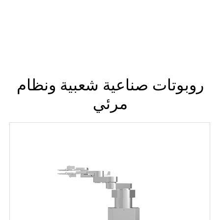
روبوتات صناعية شعبية ونظام
مرئي