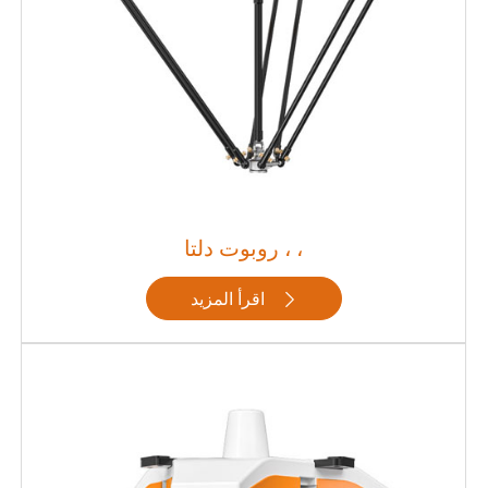
روبوت دلتا ، ،
اقرأ المزيد
