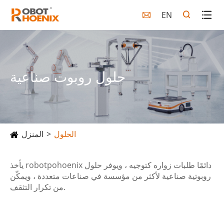
EN

حلول روبوت صناعية
الحلول
المنزل
يأخذ robotpohoenix دائمًا طلبات زواره كتوجيه ، ويوفر حلول
روبوتية صناعية لأكثر من مؤسسة في صناعات متعددة ، ويمكّن
من تكرار التثقف.