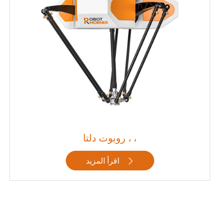
روبوت دلتا ، ،
اقرأ المزيد
