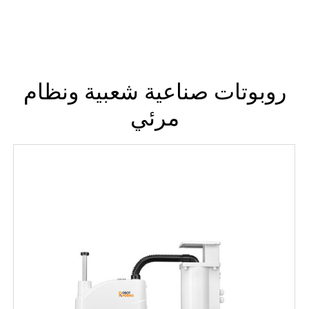
روبوتات صناعية شعبية ونظام
مرئي