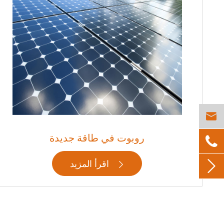

روبوت في طاقة جديدة

اقرأ المزيد

