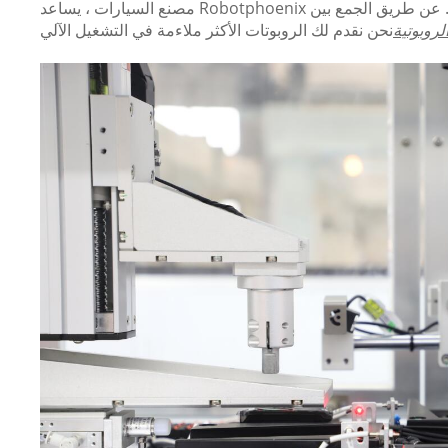
مصنع السيارات ، يساعد Robotphoenix الشركات على تحقيق التحديث الذكي والهبوط. عن طريق الجمع بين
لروبوتية