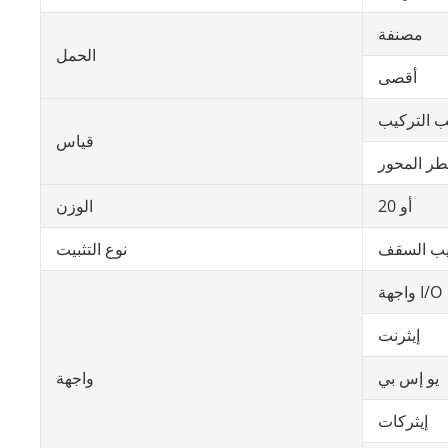
مصنفة
الحمل
أقصى
 التركيب
قياس
20 أو
الوزن
يب السقف
نوع التثبيت
واجهة I/O
إيثرنت
يو إس بي
واجهة
إيثركات