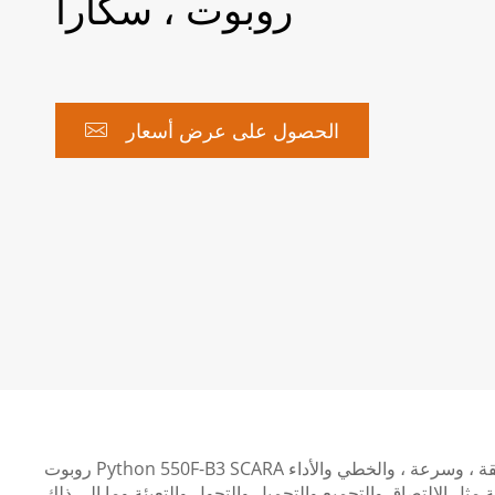
روبوت ، سكارا
الحصول على عرض أسعار

روبوت Python 550F-B3 SCARA هو روبوت ذو 4 محاور مع حمولة مصنفة تبلغ 3. لديها دقة فائقة ، وسرعة ، والخطي والأداء