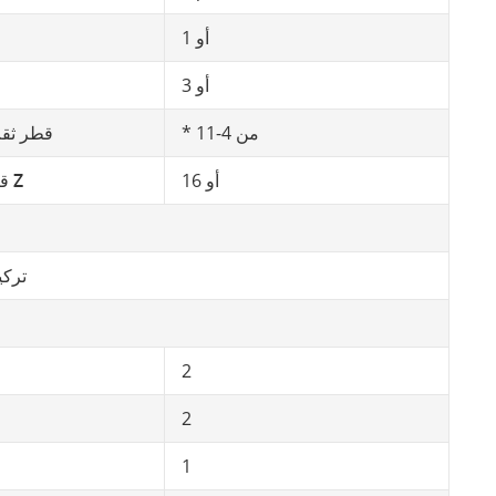
1 أو
3 أو
* من 4-11
قطر ثقب
16 أو
قطر المحور Z
ترك
2
2
1