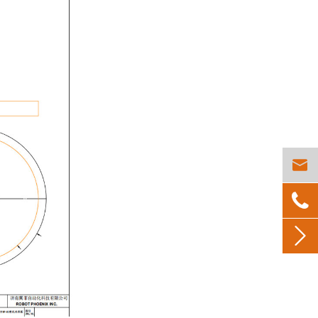


