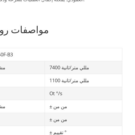
مواصفات روب
0F-B3
7400 مللي متر/ثانية
مشتر
1100 مللي متر/ثانية
Ot °/s
± من من
مشتر
± من من
± تقييم °