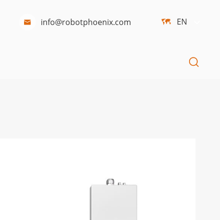
EN
info@robotphoenix.com


